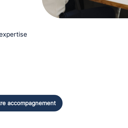
xpertise
otre accompagnement