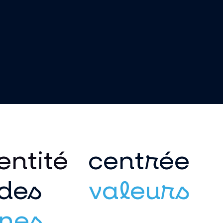
entité
centrée
des
valeurs
nes