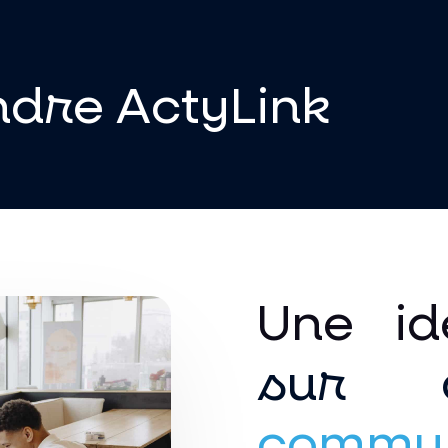
dre ActyLink
Une id
sur
commu