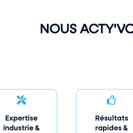
NOUS ACTY'VO
e


Expertise
Résultats
industrie &
rapides &